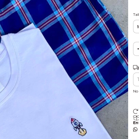
Tal
Ent
No 
En