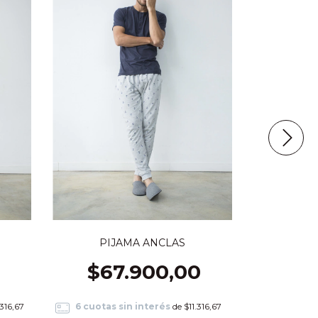
PANT
$2
PIJAMA ANCLAS
$67.900,00
6
cuotas 
316,67
6
cuotas sin interés
de
$11.316,67