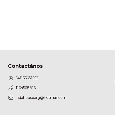
Contactános
541135631652
1164568816
indahousearg@hotmail.com