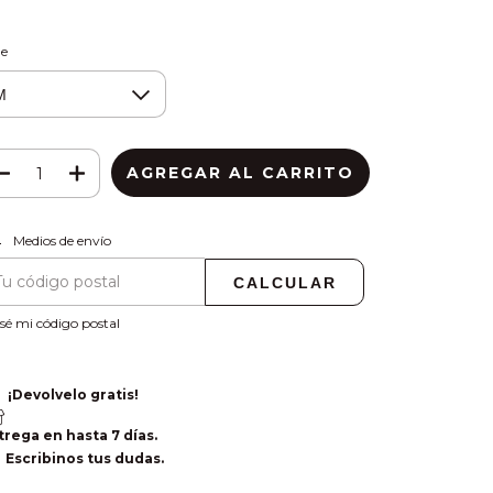
le
CAMBIAR CP
regas para el CP:
Medios de envío
CALCULAR
sé mi código postal
¡Devolvelo gratis!
trega en hasta 7 días.
Escribinos tus dudas.