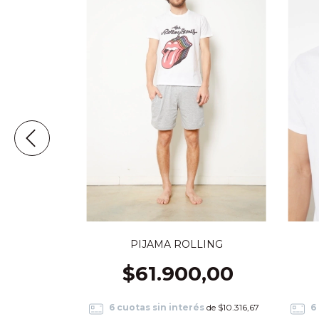
PIJAMA ROLLING
 RHAPSODY
$61.900,00
,00
6
cuotas sin interés
de
$10.316,67
6
s
de
$10.316,67