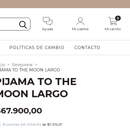
0
Ayuda
Mi cuenta
Mi carrito
POLÍTICAS DE CAMBIO
CONTACTO
cio
>
Sleepwear
>
JAMA TO THE MOON LARGO
PIJAMA TO THE
MOON LARGO
$67.900,00
6
cuotas sin interés
de
$11.316,67