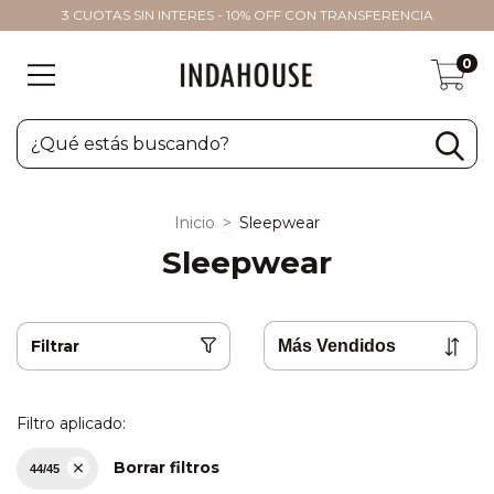
3 CUOTAS SIN INTERES - 10% OFF CON TRANSFERENCIA
0
Inicio
>
Sleepwear
Sleepwear
Filtrar
Filtro aplicado:
Borrar filtros
44/45