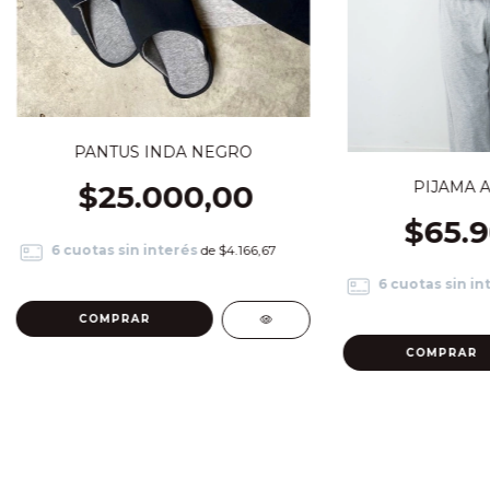
PANTUS INDA NEGRO
PIJAMA 
$25.000,00
$65.
6
cuotas sin interés
de
$4.166,67
6
cuotas sin in
COMPRAR
COMPRAR