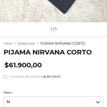
1
/
1
Inicio
>
Sleepwear
>
PIJAMA NIRVANA CORTO
PIJAMA NIRVANA CORTO
$61.900,00
6
cuotas sin interés
de
$10.316,67
Negro