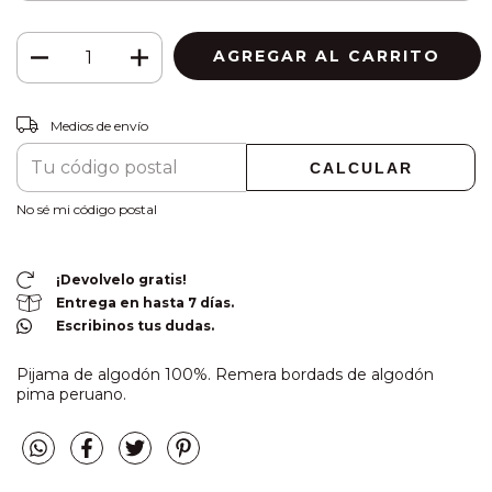
CAMBIAR CP
Entregas para el CP:
Medios de envío
CALCULAR
No sé mi código postal
¡Devolvelo gratis!
Entrega en hasta 7 días.
Escribinos tus dudas.
Pijama de algodón 100%. Remera bordads de algodón
pima peruano.